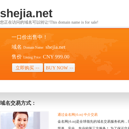
shejia.net
您正在访问的域名可以转让!This domain name is for sale!
一口价出售中！
域名
shejia.net
Domain Name:
售价
CNY 999.00
Listing Price:
立即购买
BUY NOW
>>
>>
域名交易方式：
通过金名网(4.cn) 中介交易
金名网(4.cn)是全球领先的域名交易服务机
简单、安全、专业的第三方服务！ 为了保证交