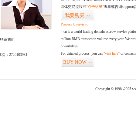
具体交易流程可
“点击这里”
查看或咨询support@
我要购买
>>
Process Overview:
4.cn is a world leading domain escrow service plat
million RMB transaction volume every year. We promi
联系我们
5 workdays.
For detailed process, you can
“visit here”
or contact
QQ：2726103981
BUY NOW
>>
Copyright © 1998 -2025 ww